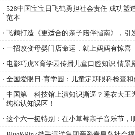
528中国宝宝日飞鹤勇担社会责任 成功塑
范本
飞鹤打造《更适合的亲子陪伴指南》，引
一招改变母婴门店命运，就上妈妈有惊喜
电影巧虎X育学园传播儿童口腔知识 情景
全国爱眼日·育学园：儿童定期眼科检查和
中国第一科技馆上演知识撕逼？睡衣大王
纯棉认知误区！
这个六一挺特别：在小草莓亲子音乐节，
Blue&Pink携手远洋集团亲系秦皇岛社