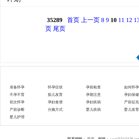
35289
首页
上一页
8
9
10
11
12
1
页
尾页
准备怀孕
怀孕症状
孕前检查
如何怀孕
不孕不育
胎儿发育
孕期注意
孕妇保健
初次怀孕
孕妇食谱
孕妇疾病
产前征兆
产前诊断
分娩方式
婴儿疾病
婴儿发育
婴儿护理