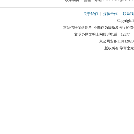
联系编辑：
雯雯
邮箱：
wszsl321@126.
关于我们
┊
媒体合作
┊
联系我
Copyright 2
本站信息仅供参考_不能作为诊断及医疗的依
文明办网文明上网投诉电话：12377 举报邮箱
京公网安备110112
版权所有:孕育之