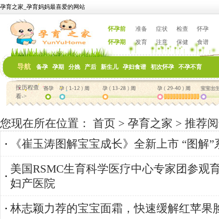
孕育之家_孕育妈妈最喜爱的网站
怀孕前
准备
症状
检查
怀孕
怀孕期
发育
注意
保健
食谱
导航
备孕
孕期
分娩
产后
新生儿
孕妇食谱
初次怀孕
不孕不育
按历程查
看->
您现在所在位置：
首页
>
孕育之家
>
推荐阅
《崔玉涛图解宝宝成长》全新上市 “图解”
美国RSMC生育科学医疗中心专家团参观
妇产医院
林志颖力荐的宝宝面霜，快速缓解红苹果