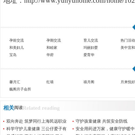
地址：http://www.yunyuhome.com/home/102
孕前交流
孕期交流
育儿交流
热门活动
和美妇儿
和睦家
玛丽妇婴
美中宜和
宝岛
华府
爱育华
馨月汇
红墙
禧月阁
月来悦好
巍阁月子会所
相关
Related reading
阅读
双向奔赴 筑梦同行上海民远职业
守护孩童健康 共筑安全防线
科学守护儿童健康 三公仔爱子有
安全用药进万家，健康守护暖中