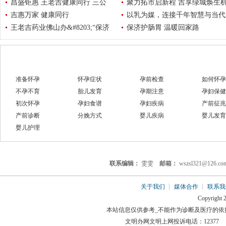
昌盛钜惠 王老吉健康同行 三公
聚力拓市启新程 吉享绿城焕生
吉惠万家 健康同行
以乳为媒，连接千年智慧与当代
王老吉药业佛山办&#8203;“保济
保济护肠胃 温暖回家路
准备怀孕
怀孕症状
孕前检查
如何怀孕
不孕不育
胎儿发育
孕期注意
孕妇保健
初次怀孕
孕妇食谱
孕妇疾病
产前征兆
产前诊断
分娩方式
婴儿疾病
婴儿发育
婴儿护理
联系编辑：
雯雯
邮箱：
wszsl321@126.
关于我们
┊
媒体合作
┊
联系我
Copyright 2
本站信息仅供参考_不能作为诊断及医疗的依
文明办网文明上网投诉电话：12377 举报邮箱