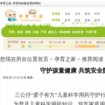
孕育之家_孕育妈妈最喜爱的网站
怀孕前
准备
症状
检查
怀孕
怀孕期
发育
注意
保健
食谱
导航
备孕
孕期
分娩
产后
新生儿
孕妇食谱
初次怀孕
不孕不育
按历程查
看->
您现在所在位置
首页
>
孕育之家
>
推荐阅读
守护孩童健康 共筑安全
2026-05-15 12:33:36 来源：
三公仔“爱子有方”儿童科学用药守护行
为普及儿童科学用药知识，筑牢家庭用