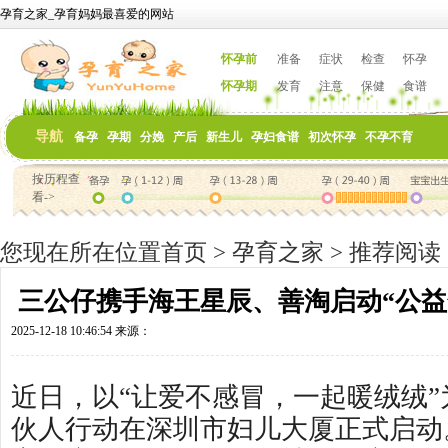
孕育之家_孕育妈妈最喜爱的网站
怀孕前
准备
症状
检查
怀孕
怀孕期
发育
注意
保健
食谱
导航
备孕
孕期
分娩
产后
新生儿
孕妇食谱
初次怀孕
不孕不育
按历程查
看->
您现在所在位置
首页
>
孕育之家
>
推荐阅读
三公仔携手海王星辰、善淘启动“公益
2025-12-18 10:46:54 来源：
近日，以“让爱不感冒，一起暖绒绒
伙人行动在深圳市妇儿大厦正式启动