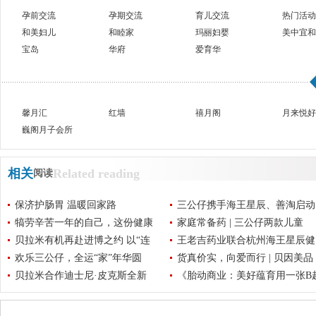
孕前交流
孕期交流
育儿交流
热门活动
和美妇儿
和睦家
玛丽妇婴
美中宜和
宝岛
华府
爱育华
馨月汇
红墙
禧月阁
月来悦好
巍阁月子会所
相关
Related reading
阅读
保济护肠胃 温暖回家路
三公仔携手海王星辰、善淘启动
犒劳辛苦一年的自己，这份健康
家庭常备药 | 三公仔两款儿童
贝拉米有机再赴进博之约 以“连
王老吉药业联合杭州海王星辰健
欢乐三公仔，全运“家”年华圆
货真价实，向爱而行 | 贝因美品
贝拉米合作迪士尼·皮克斯全新
《胎动商业：美好蕴育用一张B