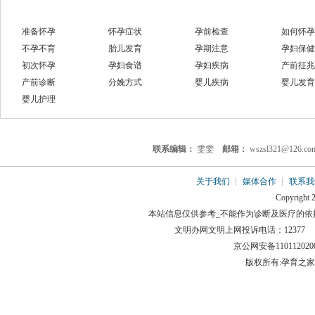
准备怀孕
怀孕症状
孕前检查
如何怀孕
不孕不育
胎儿发育
孕期注意
孕妇保健
初次怀孕
孕妇食谱
孕妇疾病
产前征兆
产前诊断
分娩方式
婴儿疾病
婴儿发育
婴儿护理
联系编辑：
雯雯
邮箱：
wszsl321@126.
关于我们
┊
媒体合作
┊
联系我
Copyright 2
本站信息仅供参考_不能作为诊断及医疗的依
文明办网文明上网投诉电话：12377 举报邮箱
京公网安备110112
版权所有:孕育之