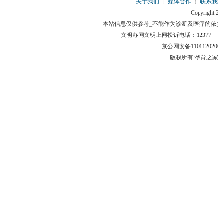
关于我们
┊
媒体合作
┊
联系我
Copyright 2
本站信息仅供参考_不能作为诊断及医疗的依
文明办网文明上网投诉电话：12377 举报邮箱
京公网安备110112
版权所有:孕育之