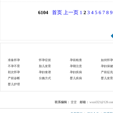
6104
首页
上一页
1
2
3
4
5
6
7
8
9
准备怀孕
怀孕症状
孕前检查
如何怀孕
不孕不育
胎儿发育
孕期注意
孕妇保健
初次怀孕
孕妇食谱
孕妇疾病
产前征兆
产前诊断
分娩方式
婴儿疾病
婴儿发育
婴儿护理
联系编辑：
雯雯
邮箱：
wszsl321@126.