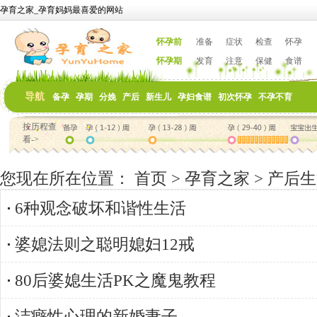
孕育之家_孕育妈妈最喜爱的网站
怀孕前
准备
症状
检查
怀孕
怀孕期
发育
注意
保健
食谱
导航
备孕
孕期
分娩
产后
新生儿
孕妇食谱
初次怀孕
不孕不育
按历程查
看->
您现在所在位置：
首页
>
孕育之家
>
产后生
6种观念破坏和谐性生活
婆媳法则之聪明媳妇12戒
80后婆媳生活PK之魔鬼教程
洁癖性心理的新婚妻子