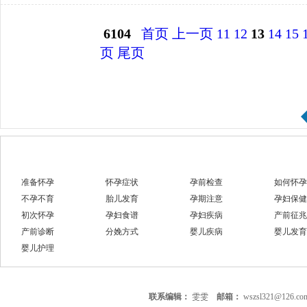
6104
首页
上一页
11
12
13
14
15
页
尾页
准备怀孕
怀孕症状
孕前检查
如何怀孕
不孕不育
胎儿发育
孕期注意
孕妇保健
初次怀孕
孕妇食谱
孕妇疾病
产前征兆
产前诊断
分娩方式
婴儿疾病
婴儿发育
婴儿护理
联系编辑：
雯雯
邮箱：
wszsl321@126.