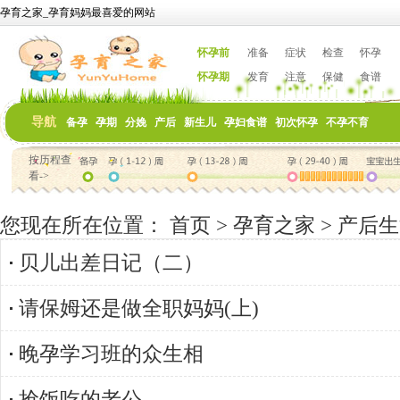
孕育之家_孕育妈妈最喜爱的网站
怀孕前
准备
症状
检查
怀孕
怀孕期
发育
注意
保健
食谱
导航
备孕
孕期
分娩
产后
新生儿
孕妇食谱
初次怀孕
不孕不育
按历程查
看->
您现在所在位置：
首页
>
孕育之家
>
产后生
贝儿出差日记（二）
请保姆还是做全职妈妈(上)
晚孕学习班的众生相
抢饭吃的老公